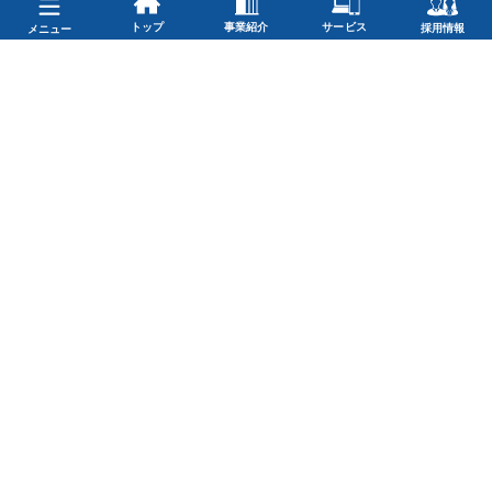
トップ
事業紹介
サービス
採用情報
メニュー
個人情報保護方針
労働者派遣法第23条5項に基づく情報提供