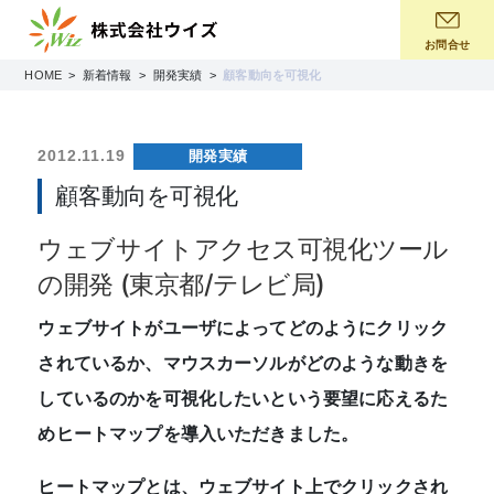
コ
ン
お問合せ
テ
HOME
新着情報
開発実績
顧客動向を可視化
ン
ツ
へ
2012.11.19
開発実績
ス
顧客動向を可視化
キ
ッ
ウェブサイトアクセス可視化ツール
プ
の開発 (東京都/テレビ局)
ウェブサイトがユーザによってどのようにクリック
されているか、マウスカーソルがどのような動きを
しているのかを可視化したいという要望に応えるた
めヒートマップを導入いただきました。
ヒートマップとは、ウェブサイト上でクリックされ