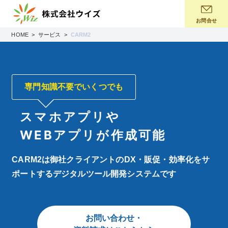
コ
ン
お問合せ
テ
HOME
サービス
CARM2
ン
ツ
へ
ス
専門知識不要でいくつでも
キ
ッ
スマホアプリや
プ
WEBアプリが作成可能
CARM2は御社クライアントのDX・販促・効率化をサ
ポートするデジタルツール開発システムです
お問い合わせ・