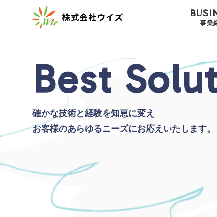
コ
BUSI
ン
事業
テ
ン
ツ
Best Solu
へ
ス
キ
ッ
プ
確かな技術と経験を知恵に変え
お客様のあらゆるニーズにお応えいたします。